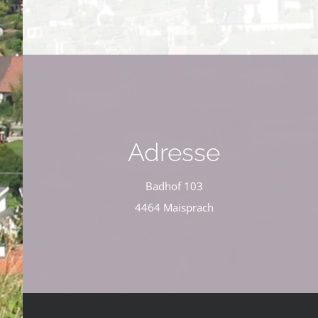
Adresse
Badhof 103
4464 Maisprach