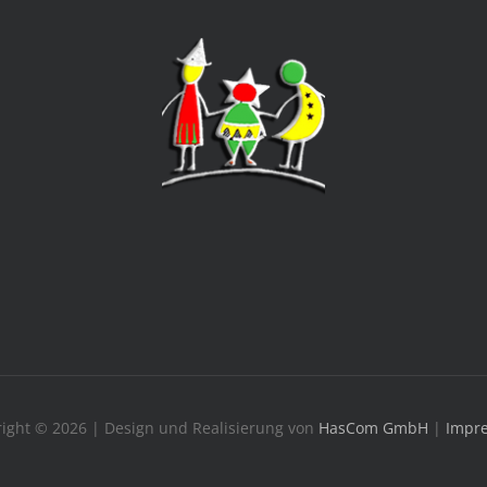
ight © 2026 | Design und Realisierung von
HasCom GmbH
|
Impr