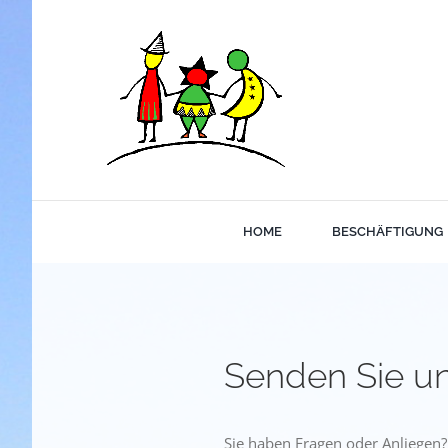
Skip
to
content
HOME
BESCHÄFTIGUNG
Senden Sie un
Sie haben Fragen oder Anliegen?